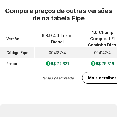
Compare preços de outras versões
de
na tabela Fipe
4.0 Champ
S 3.9 4.0 Turbo
Conquest El
Versão
Diesel
Caminho Dies
Código Fipe
004187-4
004142-4
Preço
R$ 72.331
R$ 75.316
Mais detalhes
Versão pesquisada