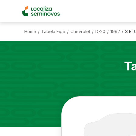
Home
Tabela Fipe
Chevrolet
D-20
1992
S El 
/
/
/
/
/
T