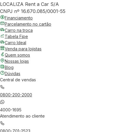
LOCALIZA Rent a Car S/A
CNPJ nº 16.670.085/0001-55
Financiamento
Parcelamento no cartão
Carro na troca
Tabela Fipe
Carro Ideal
Venda para lojistas
Quem somos
Nossas lojas
Blog
Dúvidas
Central de vendas
0800-200-2000
4000-1695
Atendimento ao cliente
0800-701-2523