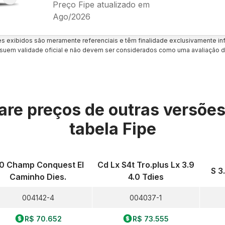
Preço Fipe atualizado em
Ago/2026
es exibidos são meramente referenciais e têm finalidade exclusivamente inf
uem validade oficial e não devem ser considerados como uma avaliação d
re preços de outras versõe
tabela Fipe
.0 Champ Conquest El
Cd Lx S4t Tro.plus Lx 3.9
S 3
Caminho Dies.
4.0 Tdies
004142-4
004037-1
R$ 70.652
R$ 73.555