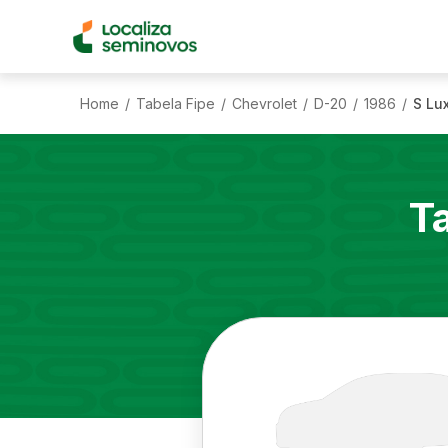
Home
Tabela Fipe
Chevrolet
D-20
1986
S Lux
/
/
/
/
/
T