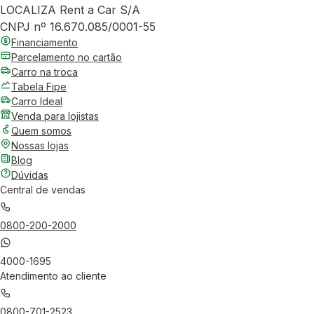
LOCALIZA Rent a Car S/A
CNPJ nº 16.670.085/0001-55
Financiamento
Parcelamento no cartão
Carro na troca
Tabela Fipe
Carro Ideal
Venda para lojistas
Quem somos
Nossas lojas
Blog
Dúvidas
Central de vendas
0800-200-2000
4000-1695
Atendimento ao cliente
0800-701-2523