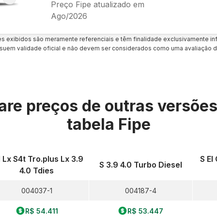
Preço Fipe atualizado em
Ago/2026
es exibidos são meramente referenciais e têm finalidade exclusivamente inf
uem validade oficial e não devem ser considerados como uma avaliação d
re preços de outras versõe
tabela Fipe
 Lx S4t Tro.plus Lx 3.9
S El
S 3.9 4.0 Turbo Diesel
4.0 Tdies
004037-1
004187-4
R$ 54.411
R$ 53.447