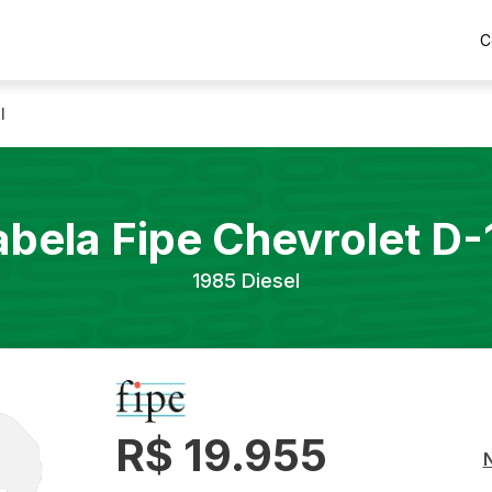
C
l
abela Fipe
Chevrolet
D-
1985
Diesel
R$ 19.955