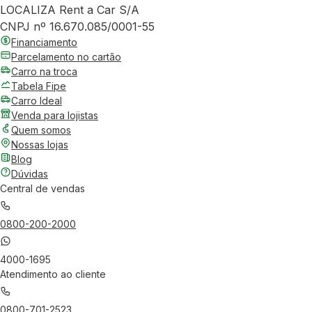
LOCALIZA Rent a Car S/A
CNPJ nº 16.670.085/0001-55
Financiamento
Parcelamento no cartão
Carro na troca
Tabela Fipe
Carro Ideal
Venda para lojistas
Quem somos
Nossas lojas
Blog
Dúvidas
Central de vendas
0800-200-2000
4000-1695
Atendimento ao cliente
0800-701-2523