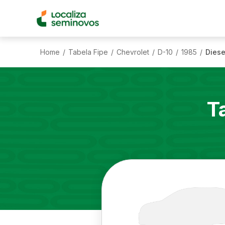
Home
Tabela Fipe
Chevrolet
D-10
1985
Diese
/
/
/
/
/
T