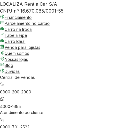
LOCALIZA Rent a Car S/A
CNPJ nº 16.670.085/0001-55
Financiamento
Parcelamento no cartão
Carro na troca
Tabela Fipe
Carro Ideal
Venda para lojistas
Quem somos
Nossas lojas
Blog
Dúvidas
Central de vendas
0800-200-2000
4000-1695
Atendimento ao cliente
0800-701-2523