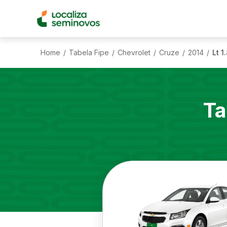
Home
Tabela Fipe
Chevrolet
Cruze
2014
Lt 1
/
/
/
/
/
Ta