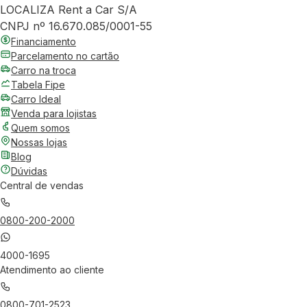
LOCALIZA Rent a Car S/A
CNPJ nº 16.670.085/0001-55
Financiamento
Parcelamento no cartão
Carro na troca
Tabela Fipe
Carro Ideal
Venda para lojistas
Quem somos
Nossas lojas
Blog
Dúvidas
Central de vendas
0800-200-2000
4000-1695
Atendimento ao cliente
0800-701-2523