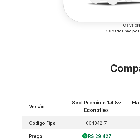
Os valor
Os dados não poss
Compa
Sed. Premium 1.4 8v
Hat
Versão
Econoflex
Código Fipe
004342-7
Preço
R$ 29.427