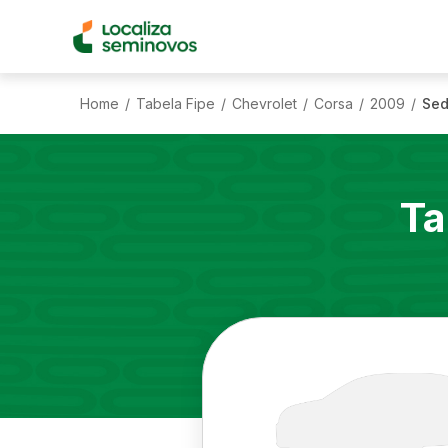
Home
Tabela Fipe
Chevrolet
Corsa
2009
Sed
/
/
/
/
/
Ta