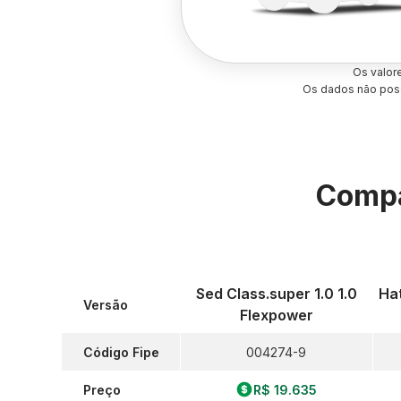
Os valor
Os dados não poss
Compa
Sed Class.super 1.0 1.0
Hat
Versão
Flexpower
Código Fipe
004274-9
Preço
R$ 19.635