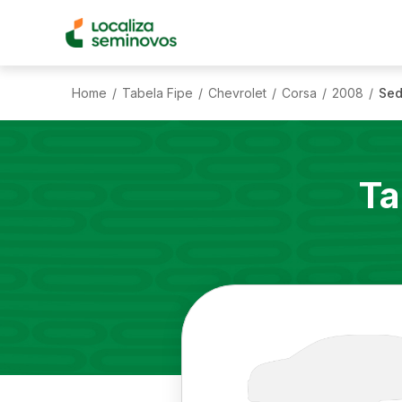
Home
Tabela Fipe
Chevrolet
Corsa
2008
Sed
/
/
/
/
/
Ta