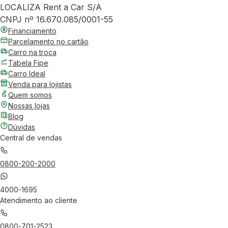
LOCALIZA Rent a Car S/A
CNPJ nº 16.670.085/0001-55
Financiamento
Parcelamento no cartão
Carro na troca
Tabela Fipe
Carro Ideal
Venda para lojistas
Quem somos
Nossas lojas
Blog
Dúvidas
Central de vendas
0800-200-2000
4000-1695
Atendimento ao cliente
0800-701-2523