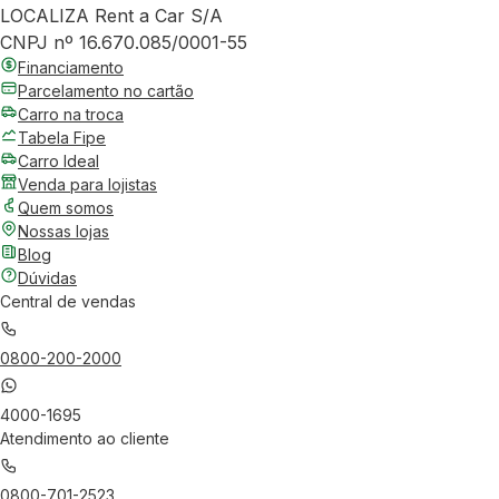
LOCALIZA Rent a Car S/A
CNPJ nº 16.670.085/0001-55
Financiamento
Parcelamento no cartão
Carro na troca
Tabela Fipe
Carro Ideal
Venda para lojistas
Quem somos
Nossas lojas
Blog
Dúvidas
Central de vendas
0800-200-2000
4000-1695
Atendimento ao cliente
0800-701-2523