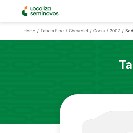
Home
Tabela Fipe
Chevrolet
Corsa
2007
Sed
/
/
/
/
/
Ta