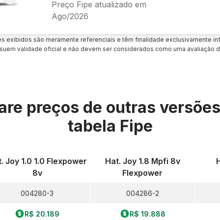
Preço Fipe atualizado em
Ago/2026
es exibidos são meramente referenciais e têm finalidade exclusivamente inf
uem validade oficial e não devem ser considerados como uma avaliação d
re preços de outras versõe
tabela Fipe
. Joy 1.0 1.0 Flexpower
Hat. Joy 1.8 Mpfi 8v
H
8v
Flexpower
004280-3
004286-2
R$ 20.189
R$ 19.888