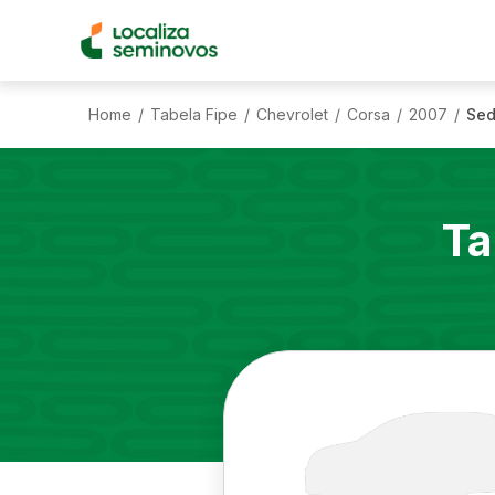
Home
Tabela Fipe
Chevrolet
Corsa
2007
Sed
/
/
/
/
/
Ta