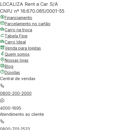
LOCALIZA Rent a Car S/A
CNPJ nº 16.670.085/0001-55
Financiamento
Parcelamento no cartão
Carro na troca
Tabela Fipe
Carro Ideal
Venda para lojistas
Quem somos
Nossas lojas
Blog
Dúvidas
Central de vendas
0800-200-2000
4000-1695
Atendimento ao cliente
0800-701-2523