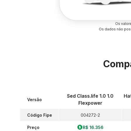
Os valor
Os dados não poss
Compa
Sed Class.life 1.0 1.0
Hat
Versão
Flexpower
Código Fipe
004272-2
Preço
R$ 16.356