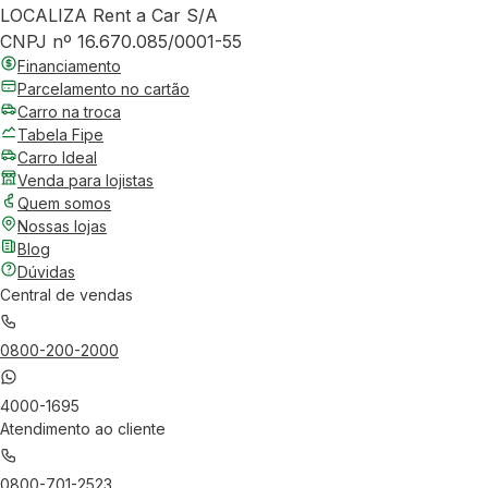
LOCALIZA Rent a Car S/A
CNPJ nº 16.670.085/0001-55
Financiamento
Parcelamento no cartão
Carro na troca
Tabela Fipe
Carro Ideal
Venda para lojistas
Quem somos
Nossas lojas
Blog
Dúvidas
Central de vendas
0800-200-2000
4000-1695
Atendimento ao cliente
0800-701-2523