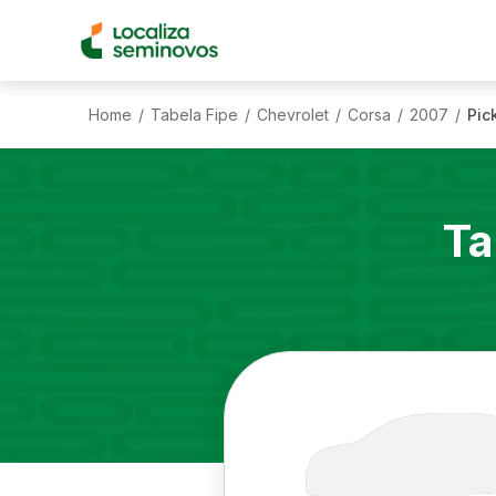
Home
Tabela Fipe
Chevrolet
Corsa
2007
Pic
/
/
/
/
/
Ta