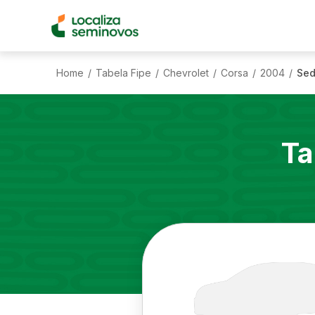
Home
Tabela Fipe
Chevrolet
Corsa
2004
Sed
/
/
/
/
/
Ta