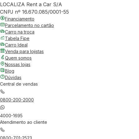
LOCALIZA Rent a Car S/A
CNPJ nº 16.670.085/0001-55
Financiamento
Parcelamento no cartão
Carro na troca
Tabela Fipe
Carro Ideal
Venda para lojistas
Quem somos
Nossas lojas
Blog
Dúvidas
Central de vendas
0800-200-2000
4000-1695
Atendimento ao cliente
0800-701-2523