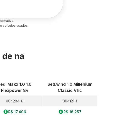
ormativa.
e veículos usados.
s de
na
ed. Maxx 1.0 1.0
Sed.wind 1.0 Millenium
Flexpower 8v
Classic Vhc
004284-6
004121-1
R$ 17.406
R$ 16.257