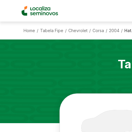
Home
Tabela Fipe
Chevrolet
Corsa
2004
Hat
/
/
/
/
/
Ta