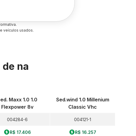
ormativa.
e veículos usados.
s de
na
ed. Maxx 1.0 1.0
Sed.wind 1.0 Millenium
Flexpower 8v
Classic Vhc
004284-6
004121-1
R$ 17.406
R$ 16.257