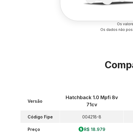
Os valor
Os dados não poss
Compa
Hatchback 1.0 Mpfi 8v
Versão
71cv
Código Fipe
004218-8
Preço
R$ 18.979