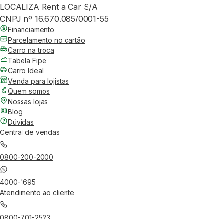
LOCALIZA Rent a Car S/A
CNPJ nº 16.670.085/0001-55
Financiamento
Parcelamento no cartão
Carro na troca
Tabela Fipe
Carro Ideal
Venda para lojistas
Quem somos
Nossas lojas
Blog
Dúvidas
Central de vendas
0800-200-2000
4000-1695
Atendimento ao cliente
0800-701-2523