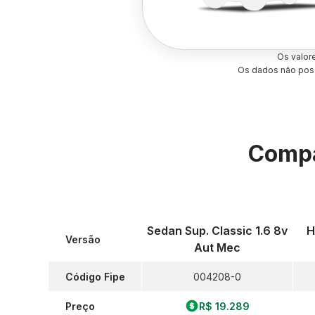
Os valor
Os dados não poss
Compa
Sedan Sup. Classic 1.6 8v
H
Versão
Aut Mec
Código Fipe
004208-0
Preço
R$ 19.289