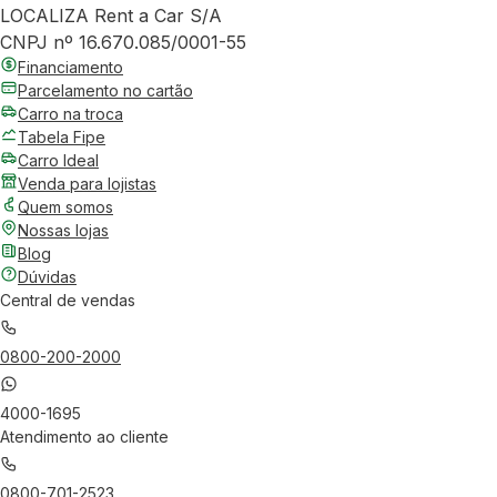
LOCALIZA Rent a Car S/A
CNPJ nº 16.670.085/0001-55
Financiamento
Parcelamento no cartão
Carro na troca
Tabela Fipe
Carro Ideal
Venda para lojistas
Quem somos
Nossas lojas
Blog
Dúvidas
Central de vendas
0800-200-2000
4000-1695
Atendimento ao cliente
0800-701-2523