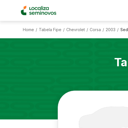
Home
Tabela Fipe
Chevrolet
Corsa
2003
Sed
/
/
/
/
/
Ta