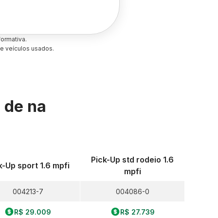
ormativa.
e veículos usados.
s de
na
Pick-Up std rodeio 1.6
k-Up sport 1.6 mpfi
mpfi
004213-7
004086-0
R$ 29.009
R$ 27.739