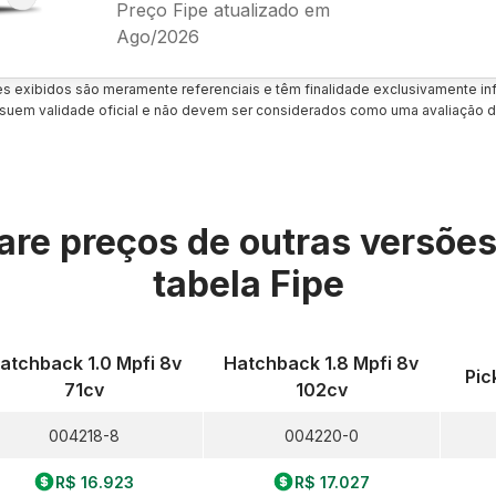
Preço Fipe atualizado em
Ago/2026
es exibidos são meramente referenciais e têm finalidade exclusivamente inf
uem validade oficial e não devem ser considerados como uma avaliação d
re preços de outras versõe
tabela Fipe
atchback 1.0 Mpfi 8v
Hatchback 1.8 Mpfi 8v
Pic
71cv
102cv
004218-8
004220-0
R$ 16.923
R$ 17.027