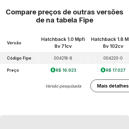
Compare preços de outras versões
de
na tabela Fipe
Hatchback 1.0 Mpfi
Hatchback 1.8 M
Versão
8v 71cv
8v 102cv
Código Fipe
004218-8
004220-0
Preço
R$ 16.923
R$ 17.027
Mais detalhes
Versão pesquisada