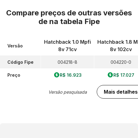
Compare preços de outras versões
de
na tabela Fipe
Hatchback 1.0 Mpfi
Hatchback 1.8 M
Versão
8v 71cv
8v 102cv
Código Fipe
004218-8
004220-0
Preço
R$ 16.923
R$ 17.027
Mais detalhes
Versão pesquisada