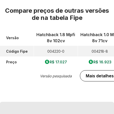
Compare preços de outras versões
de
na tabela Fipe
Hatchback 1.8 Mpfi
Hatchback 1.0 M
Versão
8v 102cv
8v 71cv
Código Fipe
004220-0
004218-8
Preço
R$ 17.027
R$ 16.923
Mais detalhes
Versão pesquisada