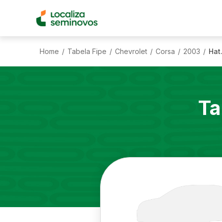
Home
Tabela Fipe
Chevrolet
Corsa
2003
Hat
/
/
/
/
/
Ta