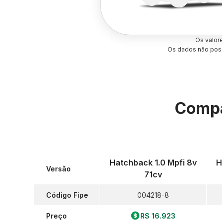
Os valor
Os dados não poss
Compa
Hatchback 1.0 Mpfi 8v
H
Versão
71cv
Código Fipe
004218-8
Preço
R$ 16.923