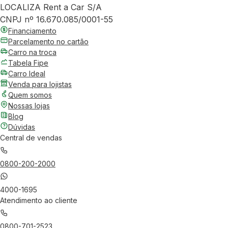
LOCALIZA Rent a Car S/A
CNPJ nº 16.670.085/0001-55
Financiamento
Parcelamento no cartão
Carro na troca
Tabela Fipe
Carro Ideal
Venda para lojistas
Quem somos
Nossas lojas
Blog
Dúvidas
Central de vendas
0800-200-2000
4000-1695
Atendimento ao cliente
0800-701-2523