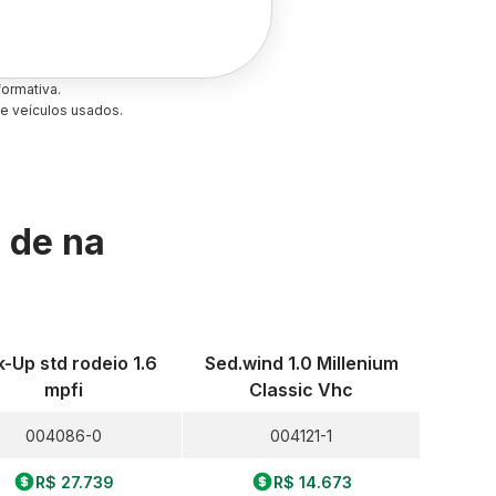
ormativa.
e veículos usados.
s de
na
k-Up std rodeio 1.6
Sed.wind 1.0 Millenium
mpfi
Classic Vhc
004086-0
004121-1
R$ 27.739
R$ 14.673