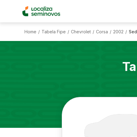
Home
Tabela Fipe
Chevrolet
Corsa
2002
Sed
/
/
/
/
/
Ta