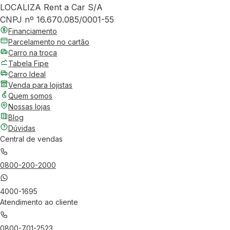
LOCALIZA Rent a Car S/A
CNPJ nº 16.670.085/0001-55
Financiamento
Parcelamento no cartão
Carro na troca
Tabela Fipe
Carro Ideal
Venda para lojistas
Quem somos
Nossas lojas
Blog
Dúvidas
Central de vendas
0800-200-2000
4000-1695
Atendimento ao cliente
0800-701-2523