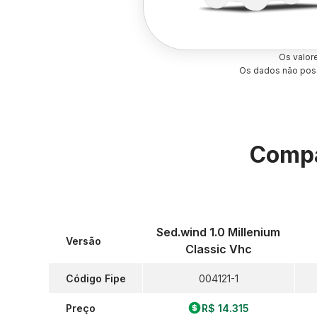
Os valor
Os dados não poss
Compa
Sed.wind 1.0 Millenium
Versão
Classic Vhc
Código Fipe
004121-1
Preço
R$ 14.315