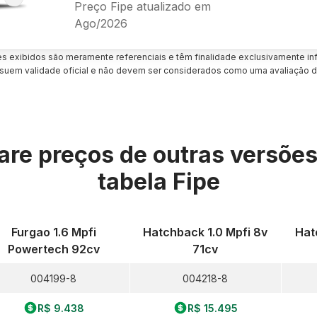
Preço Fipe atualizado em
Ago/2026
es exibidos são meramente referenciais e têm finalidade exclusivamente inf
uem validade oficial e não devem ser considerados como uma avaliação d
re preços de outras versõe
tabela Fipe
Furgao 1.6 Mpfi
Hatchback 1.0 Mpfi 8v
Hat
Powertech 92cv
71cv
004199-8
004218-8
R$ 9.438
R$ 15.495