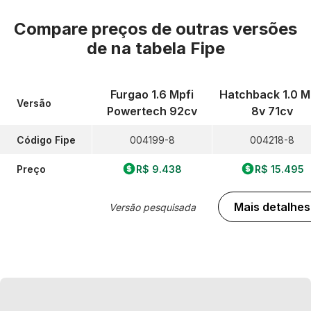
Compare preços de outras versões
de
na tabela Fipe
Furgao 1.6 Mpfi
Hatchback 1.0 M
Versão
Powertech 92cv
8v 71cv
Código Fipe
004199-8
004218-8
Preço
R$ 9.438
R$ 15.495
Mais detalhes
Versão pesquisada