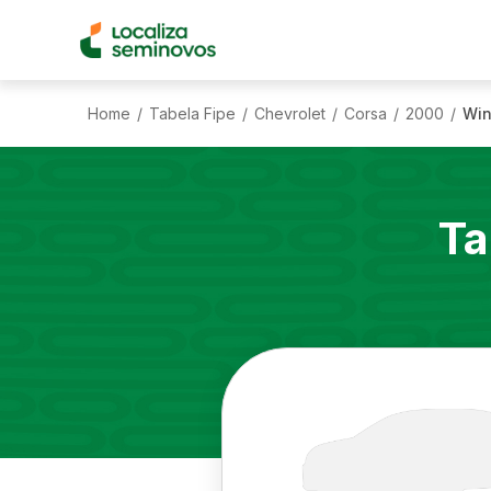
Home
Tabela Fipe
Chevrolet
Corsa
2000
Win
/
/
/
/
/
Ta