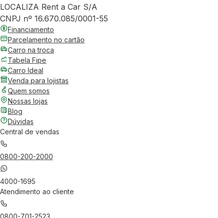
LOCALIZA Rent a Car S/A
CNPJ nº 16.670.085/0001-55
Financiamento
Parcelamento no cartão
Carro na troca
Tabela Fipe
Carro Ideal
Venda para lojistas
Quem somos
Nossas lojas
Blog
Dúvidas
Central de vendas
0800-200-2000
4000-1695
Atendimento ao cliente
0800-701-2523