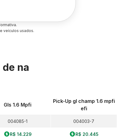
ormativa.
e veículos usados.
s de
na
Pick-Up gl champ 1.6 mpfi
Gls 1.6 Mpfi
efi
004085-1
004003-7
R$ 14.229
R$ 20.445