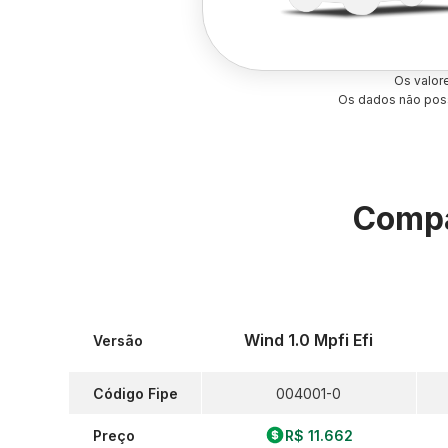
Os valor
Os dados não poss
Compa
Wind 1.0 Mpfi Efi
Versão
Código Fipe
004001-0
Preço
R$ 11.662