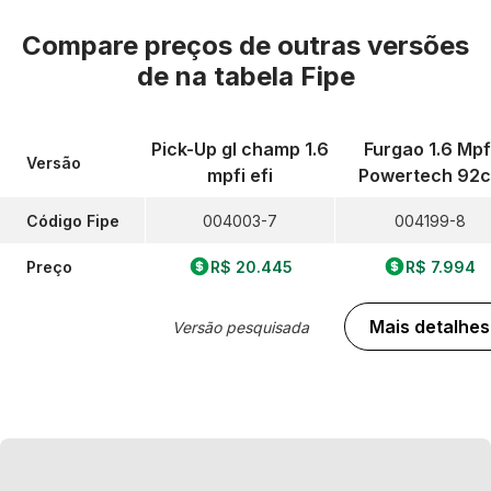
Compare preços de outras versões
de
na tabela Fipe
Pick-Up gl champ 1.6
Furgao 1.6 Mpf
Versão
mpfi efi
Powertech 92c
Código Fipe
004003-7
004199-8
Preço
R$ 20.445
R$ 7.994
Mais detalhes
Versão pesquisada