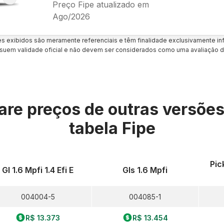
Preço Fipe atualizado em
Ago/2026
es exibidos são meramente referenciais e têm finalidade exclusivamente inf
uem validade oficial e não devem ser considerados como uma avaliação d
re preços de outras versõe
tabela Fipe
Pic
Gl 1.6 Mpfi 1.4 Efi E
Gls 1.6 Mpfi
004004-5
004085-1
R$ 13.373
R$ 13.454