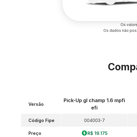
Os valor
Os dados não poss
Compa
Pick-Up gl champ 1.6 mpfi
Versão
efi
Código Fipe
004003-7
Preço
R$ 19.175