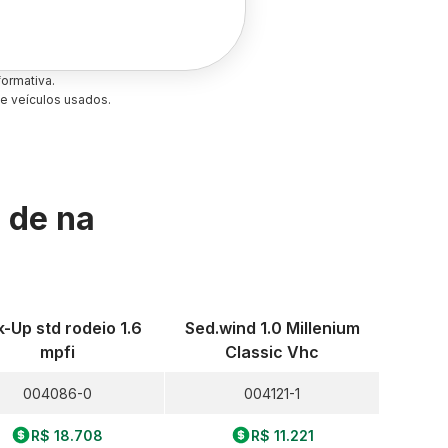
ormativa.
e veículos usados.
s de
na
k-Up std rodeio 1.6
Sed.wind 1.0 Millenium
mpfi
Classic Vhc
004086-0
004121-1
R$ 18.708
R$ 11.221