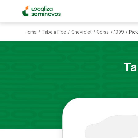
Home
Tabela Fipe
Chevrolet
Corsa
1999
Pick
/
/
/
/
/
Ta