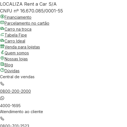
LOCALIZA Rent a Car S/A
CNPJ nº 16.670.085/0001-55
Financiamento
Parcelamento no cartão
Carro na troca
Tabela Fipe
Carro Ideal
Venda para lojistas
Quem somos
Nossas lojas
Blog
Dúvidas
Central de vendas
0800-200-2000
4000-1695
Atendimento ao cliente
0800-701-2523