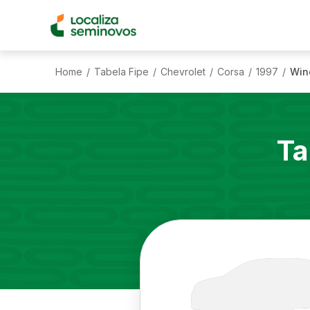
Home
Tabela Fipe
Chevrolet
Corsa
1997
Win
/
/
/
/
/
Ta