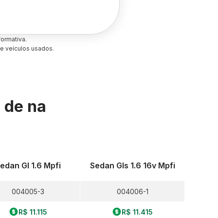
ormativa.
e veículos usados.
s de
na
edan Gl 1.6 Mpfi
Sedan Gls 1.6 16v Mpfi
004005-3
004006-1
R$ 11.115
R$ 11.415