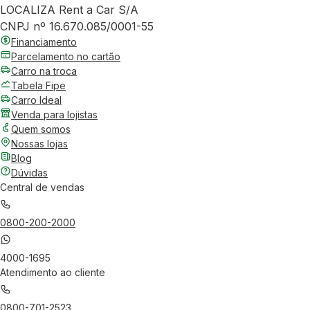
LOCALIZA Rent a Car S/A
CNPJ nº 16.670.085/0001-55
Financiamento
Parcelamento no cartão
Carro na troca
Tabela Fipe
Carro Ideal
Venda para lojistas
Quem somos
Nossas lojas
Blog
Dúvidas
Central de vendas
0800-200-2000
4000-1695
Atendimento ao cliente
0800-701-2523