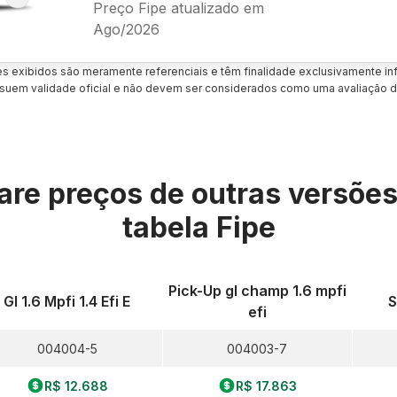
Preço Fipe atualizado em
Ago/2026
es exibidos são meramente referenciais e têm finalidade exclusivamente inf
uem validade oficial e não devem ser considerados como uma avaliação d
re preços de outras versõe
tabela Fipe
Pick-Up gl champ 1.6 mpfi
Gl 1.6 Mpfi 1.4 Efi E
S
efi
004004-5
004003-7
R$ 12.688
R$ 17.863