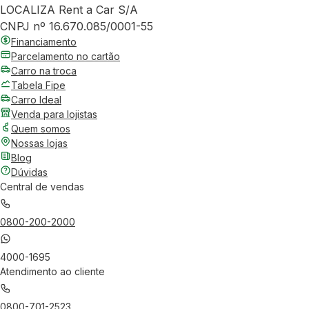
LOCALIZA Rent a Car S/A
CNPJ nº 16.670.085/0001-55
Financiamento
Parcelamento no cartão
Carro na troca
Tabela Fipe
Carro Ideal
Venda para lojistas
Quem somos
Nossas lojas
Blog
Dúvidas
Central de vendas
0800-200-2000
4000-1695
Atendimento ao cliente
0800-701-2523