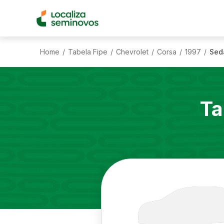
Home
Tabela Fipe
Chevrolet
Corsa
1997
Seda
/
/
/
/
/
Ta