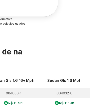
ormativa.
e veículos usados.
s de
na
an Gls 1.6 16v Mpfi
Sedan Gls 1.6 Mpfi
004006-1
004032-0
R$ 11.415
R$ 11.198