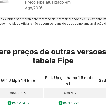
Preço Fipe atualizado em
Ago/2026
es exibidos são meramente referenciais e têm finalidade exclusivamente inf
uem validade oficial e não devem ser considerados como uma avaliação d
re preços de outras versõe
tabela Fipe
Pick-Up gl champ 1.6 mpfi
Gl 1.6 Mpfi 1.4 Efi E
Sed
efi
004004-5
004003-7
R$ 12.688
R$ 17.863