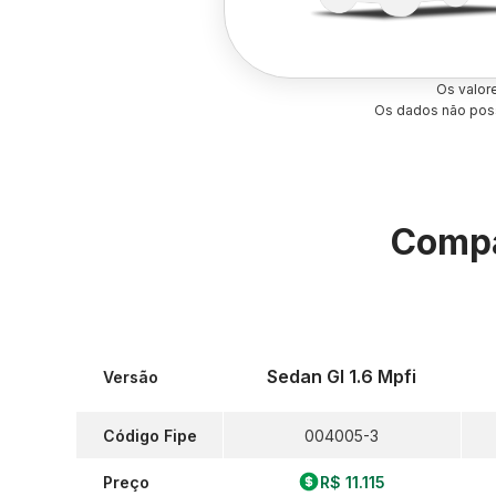
Os valor
Os dados não poss
Compa
Sedan Gl 1.6 Mpfi
Versão
Código Fipe
004005-3
Preço
R$ 11.115