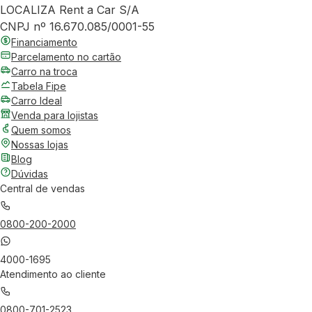
LOCALIZA Rent a Car S/A
CNPJ nº 16.670.085/0001-55
Financiamento
Parcelamento no cartão
Carro na troca
Tabela Fipe
Carro Ideal
Venda para lojistas
Quem somos
Nossas lojas
Blog
Dúvidas
Central de vendas
0800-200-2000
4000-1695
Atendimento ao cliente
0800-701-2523