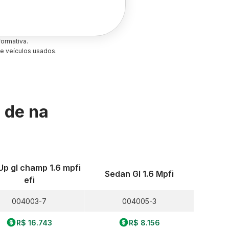
ormativa.
e veículos usados.
s de
na
Up gl champ 1.6 mpfi
Sedan Gl 1.6 Mpfi
efi
004003-7
004005-3
R$ 16.743
R$ 8.156