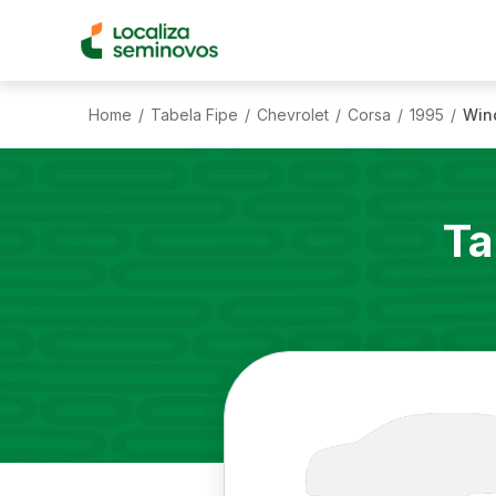
Home
Tabela Fipe
Chevrolet
Corsa
1995
Wind
/
/
/
/
/
Ta