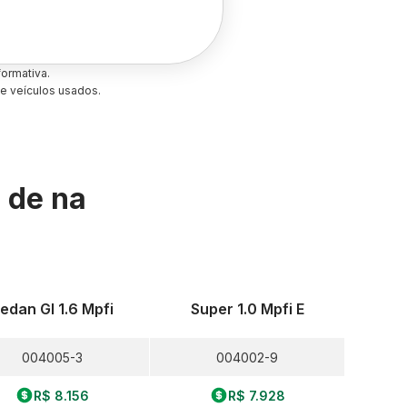
ormativa.
e veículos usados.
s de
na
edan Gl 1.6 Mpfi
Super 1.0 Mpfi E
004005-3
004002-9
R$ 8.156
R$ 7.928