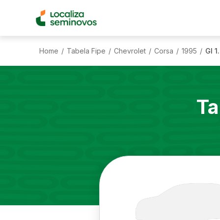
Home
Tabela Fipe
Chevrolet
Corsa
1995
Gl 1
/
/
/
/
/
Ta