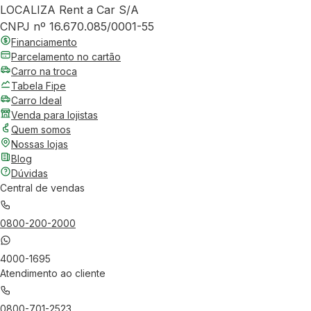
LOCALIZA Rent a Car S/A
CNPJ nº 16.670.085/0001-55
Financiamento
Parcelamento no cartão
Carro na troca
Tabela Fipe
Carro Ideal
Venda para lojistas
Quem somos
Nossas lojas
Blog
Dúvidas
Central de vendas
0800-200-2000
4000-1695
Atendimento ao cliente
0800-701-2523