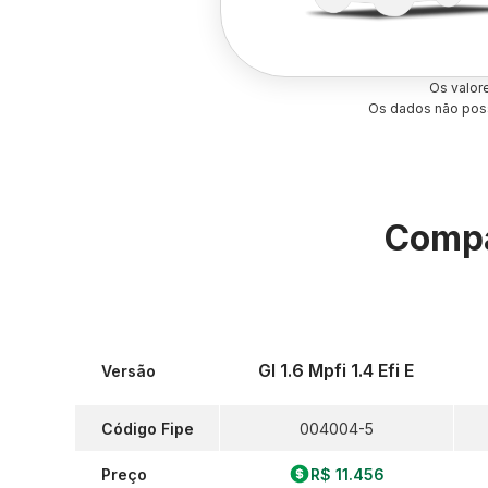
Os valor
Os dados não poss
Compa
Gl 1.6 Mpfi 1.4 Efi E
Versão
Código Fipe
004004-5
Preço
R$ 11.456