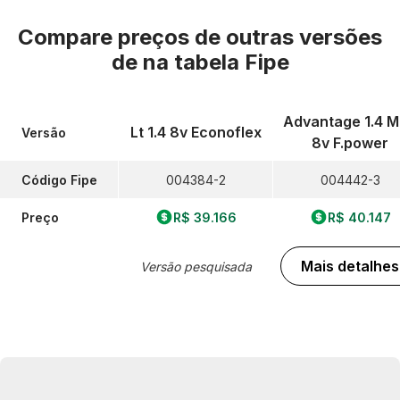
Compare preços de outras versões
de
na tabela Fipe
Advantage 1.4 M
Lt 1.4 8v Econoflex
Versão
8v F.power
Código Fipe
004384-2
004442-3
Preço
R$ 39.166
R$ 40.147
Mais detalhes
Versão pesquisada