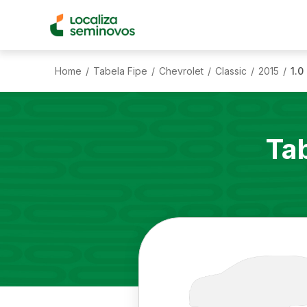
Home
Tabela Fipe
Chevrolet
Classic
2015
1.0
/
/
/
/
/
Ta