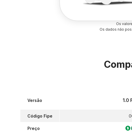
Os valor
Os dados não poss
Compa
1.0
Versão
Código Fipe
0
Preço