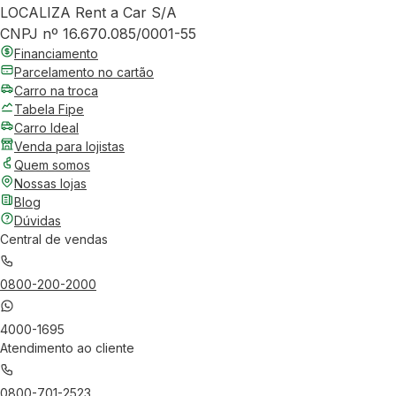
LOCALIZA Rent a Car S/A
CNPJ nº 16.670.085/0001-55
Financiamento
Parcelamento no cartão
Carro na troca
Tabela Fipe
Carro Ideal
Venda para lojistas
Quem somos
Nossas lojas
Blog
Dúvidas
Central de vendas
0800-200-2000
4000-1695
Atendimento ao cliente
0800-701-2523