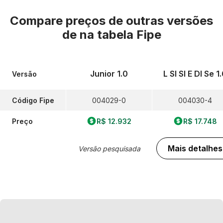
Compare preços de outras versões
de
na tabela Fipe
Junior 1.0
L Sl Sl E Dl Se 1
Versão
Código Fipe
004029-0
004030-4
Preço
R$ 12.932
R$ 17.748
Mais detalhes
Versão pesquisada