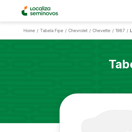
Home
Tabela Fipe
Chevrolet
Chevette
1987
L
/
/
/
/
/
Tab