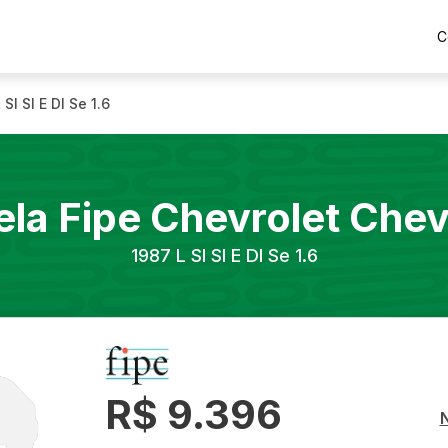
C
 Sl Sl E Dl Se 1.6
ela Fipe
Chevrolet
Chev
1987
L Sl Sl E Dl Se 1.6
R$ 9.396