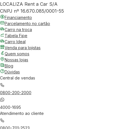
LOCALIZA Rent a Car S/A
CNPJ nº 16.670.085/0001-55
Financiamento
Parcelamento no cartão
Carro na troca
Tabela Fipe
Carro Ideal
Venda para lojistas
Quem somos
Nossas lojas
Blog
Dúvidas
Central de vendas
0800-200-2000
4000-1695
Atendimento ao cliente
0800-701-2523