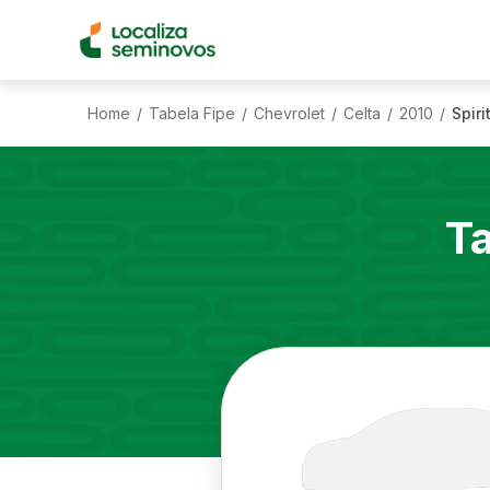
Home
Tabela Fipe
Chevrolet
Celta
2010
Spiri
/
/
/
/
/
T