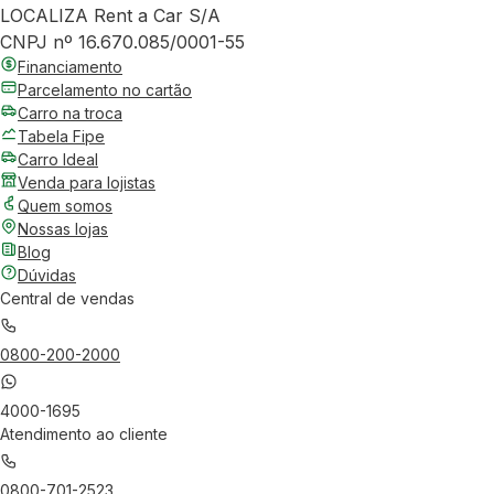
LOCALIZA Rent a Car S/A
CNPJ nº 16.670.085/0001-55
Financiamento
Parcelamento no cartão
Carro na troca
Tabela Fipe
Carro Ideal
Venda para lojistas
Quem somos
Nossas lojas
Blog
Dúvidas
Central de vendas
0800-200-2000
4000-1695
Atendimento ao cliente
0800-701-2523