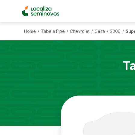
Home
Tabela Fipe
Chevrolet
Celta
2006
Supe
/
/
/
/
/
T