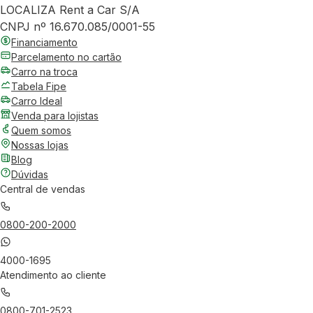
LOCALIZA Rent a Car S/A
CNPJ nº 16.670.085/0001-55
Financiamento
Parcelamento no cartão
Carro na troca
Tabela Fipe
Carro Ideal
Venda para lojistas
Quem somos
Nossas lojas
Blog
Dúvidas
Central de vendas
0800-200-2000
4000-1695
Atendimento ao cliente
0800-701-2523