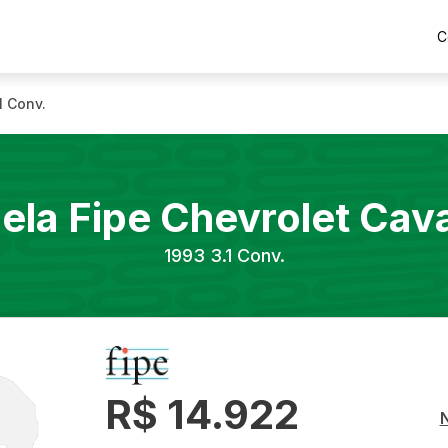
C
1 Conv.
ela Fipe
Chevrolet
Cava
1993
3.1 Conv.
R$ 14.922