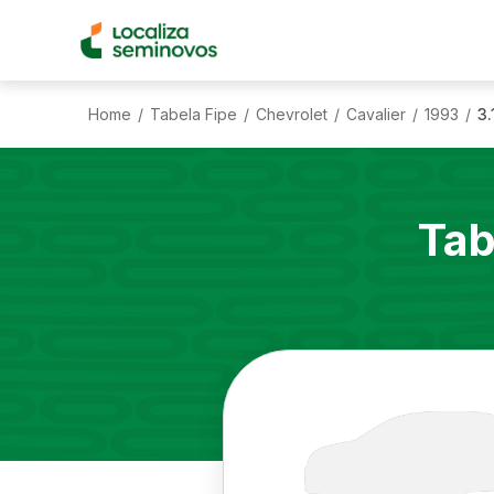
Home
Tabela Fipe
Chevrolet
Cavalier
1993
3.
/
/
/
/
/
Tab