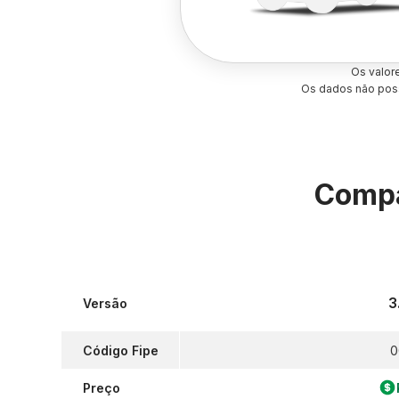
Os valor
Os dados não poss
Compa
3
Versão
Código Fipe
0
Preço