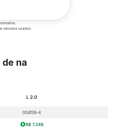
ormativa.
e veículos usados.
s de
na
L 2.0
004139-4
R$ 7.248