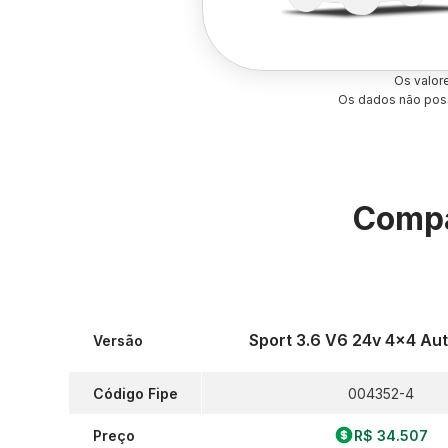
Os valor
Os dados não poss
Compa
Sport 3.6 V6 24v 4x4 Au
Versão
Código Fipe
004352-4
Preço
R$ 34.507