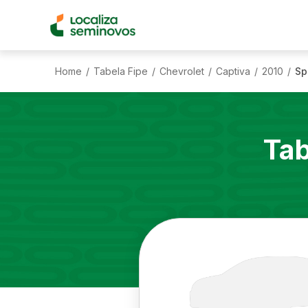
Home
Tabela Fipe
Chevrolet
Captiva
2010
Sp
/
/
/
/
/
Tab