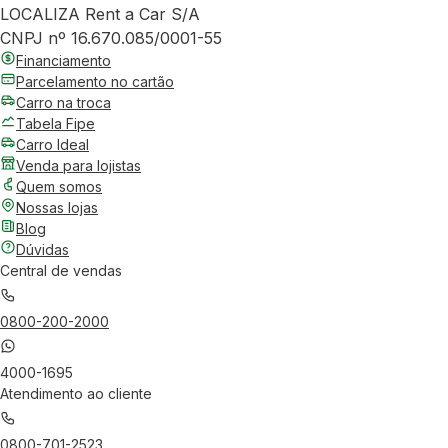
LOCALIZA Rent a Car S/A
CNPJ nº 16.670.085/0001-55
Financiamento
Parcelamento no cartão
Carro na troca
Tabela Fipe
Carro Ideal
Venda para lojistas
Quem somos
Nossas lojas
Blog
Dúvidas
Central de vendas
0800-200-2000
4000-1695
Atendimento ao cliente
0800-701-2523