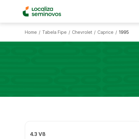
Home
Tabela Fipe
Chevrolet
Caprice
1995
/
/
/
/
4.3 V8