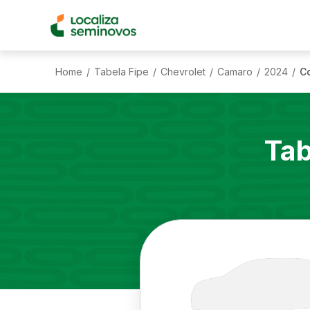
Home
Tabela Fipe
Chevrolet
Camaro
2024
Co
/
/
/
/
/
Tab