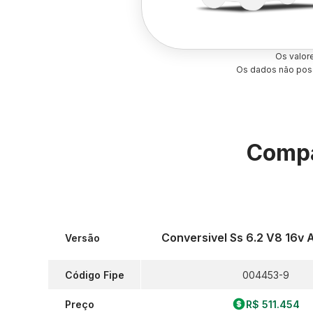
Os valor
Os dados não poss
Compa
Conversivel Ss 6.2 V8 16v 
Versão
Código Fipe
004453-9
Preço
R$ 511.454