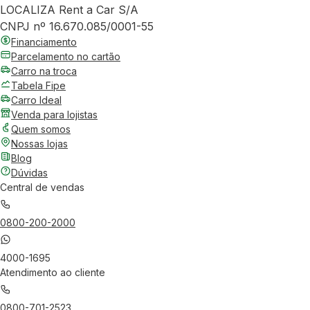
LOCALIZA Rent a Car S/A
CNPJ nº 16.670.085/0001-55
Financiamento
Parcelamento no cartão
Carro na troca
Tabela Fipe
Carro Ideal
Venda para lojistas
Quem somos
Nossas lojas
Blog
Dúvidas
Central de vendas
0800-200-2000
4000-1695
Atendimento ao cliente
0800-701-2523