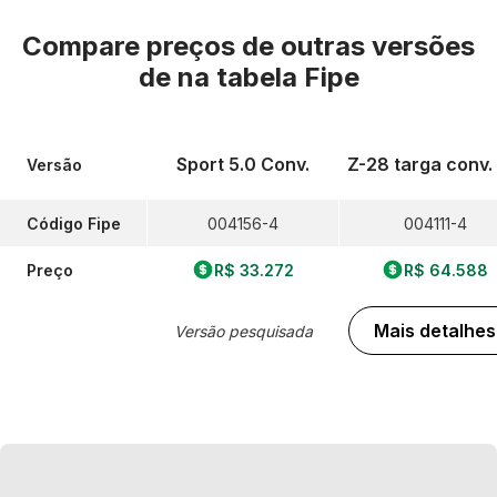
Compare preços de outras versões
de
na tabela Fipe
Sport 5.0 Conv.
Z-28 targa conv. 
Versão
Código Fipe
004156-4
004111-4
Preço
R$ 33.272
R$ 64.588
Mais detalhes
Versão pesquisada