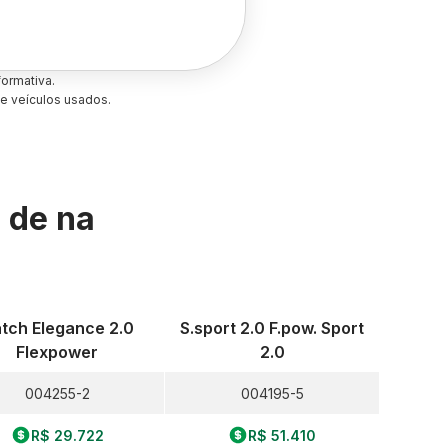
ormativa.
e veículos usados.
s de
na
tch Elegance 2.0
S.sport 2.0 F.pow. Sport
Flexpower
2.0
004255-2
004195-5
R$ 29.722
R$ 51.410