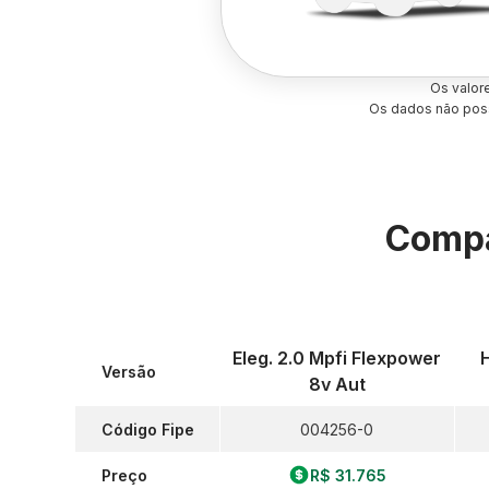
Os valor
Os dados não poss
Compa
Eleg. 2.0 Mpfi Flexpower
Versão
8v Aut
Código Fipe
004256-0
Preço
R$ 31.765