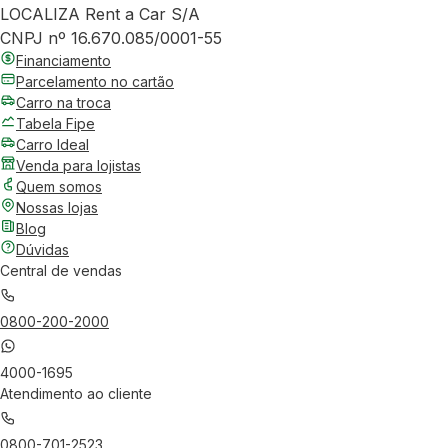
LOCALIZA Rent a Car S/A
CNPJ nº 16.670.085/0001-55
Financiamento
Parcelamento no cartão
Carro na troca
Tabela Fipe
Carro Ideal
Venda para lojistas
Quem somos
Nossas lojas
Blog
Dúvidas
Central de vendas
0800-200-2000
4000-1695
Atendimento ao cliente
0800-701-2523