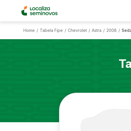
Home
Tabela Fipe
Chevrolet
Astra
2008
Seda
/
/
/
/
/
Ta