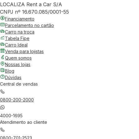
LOCALIZA Rent a Car S/A
CNPJ nº 16.670.085/0001-55
Financiamento
Parcelamento no cartão
Carro na troca
Tabela Fipe
Carro Ideal
Venda para lojistas
Quem somos
Nossas lojas
Blog
Dúvidas
Central de vendas
0800-200-2000
4000-1695
Atendimento ao cliente
0800-701-2523