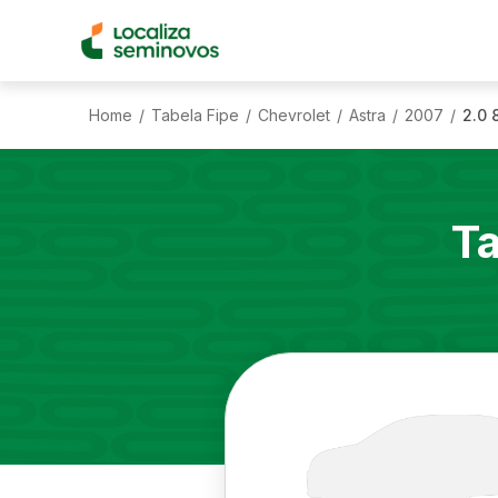
Home
Tabela Fipe
Chevrolet
Astra
2007
2.0 
/
/
/
/
/
Ta