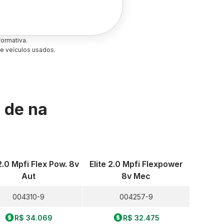
ormativa.
e veículos usados.
s de
na
 2.0 Mpfi Flex Pow. 8v
Elite 2.0 Mpfi Flexpower
Aut
8v Mec
004310-9
004257-9
R$ 34.069
R$ 32.475