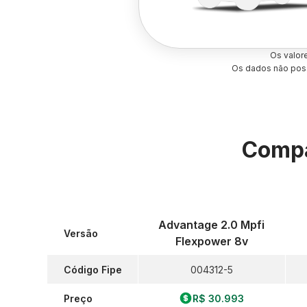
Os valor
Os dados não poss
Compa
Advantage 2.0 Mpfi
Versão
Flexpower 8v
Código Fipe
004312-5
Preço
R$ 30.993