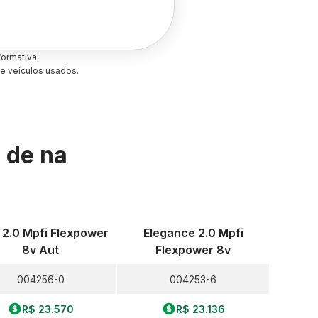
ormativa.
e veículos usados.
s de
na
. 2.0 Mpfi Flexpower
Elegance 2.0 Mpfi
8v Aut
Flexpower 8v
004256-0
004253-6
R$ 23.570
R$ 23.136