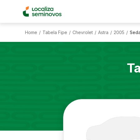
Home
Tabela Fipe
Chevrolet
Astra
2005
Seda
/
/
/
/
/
Ta