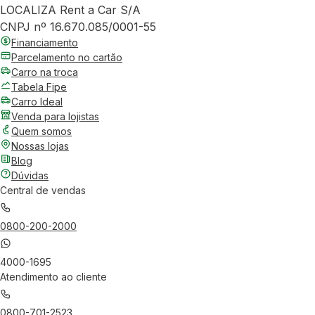
LOCALIZA Rent a Car S/A
CNPJ nº 16.670.085/0001-55
Financiamento
Parcelamento no cartão
Carro na troca
Tabela Fipe
Carro Ideal
Venda para lojistas
Quem somos
Nossas lojas
Blog
Dúvidas
Central de vendas
0800-200-2000
4000-1695
Atendimento ao cliente
0800-701-2523