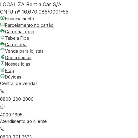
LOCALIZA Rent a Car S/A
CNPJ nº 16.670.085/0001-55
Financiamento
Parcelamento no cartão
Carro na troca
Tabela Fipe
Carro Ideal
Venda para lojistas
Quem somos
Nossas lojas
Blog
Dúvidas
Central de vendas
0800-200-2000
4000-1695
Atendimento ao cliente
0800-701-2523