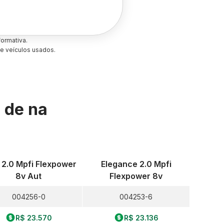
ormativa.
e veículos usados.
s de
na
. 2.0 Mpfi Flexpower
Elegance 2.0 Mpfi
8v Aut
Flexpower 8v
004256-0
004253-6
R$ 23.570
R$ 23.136