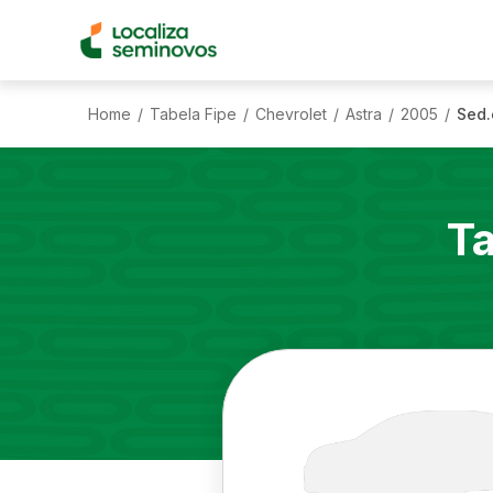
Home
Tabela Fipe
Chevrolet
Astra
2005
Sed.
/
/
/
/
/
Ta