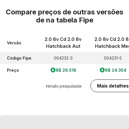
Compare preços de outras versões
de
na tabela Fipe
2.0 8v Cd 2.0 8v
2.0 8v Cd 2.0 8
Versão
Hatchback Aut
Hatchback Me
Código Fipe
004232-3
004231-5
Preço
R$ 26.518
R$ 24.354
Mais detalhes
Versão pesquisada