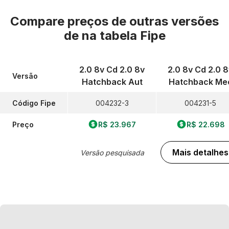
Compare preços de outras versões
de
na tabela Fipe
2.0 8v Cd 2.0 8v
2.0 8v Cd 2.0 8
Versão
Hatchback Aut
Hatchback Me
Código Fipe
004232-3
004231-5
Preço
R$ 23.967
R$ 22.698
Mais detalhes
Versão pesquisada