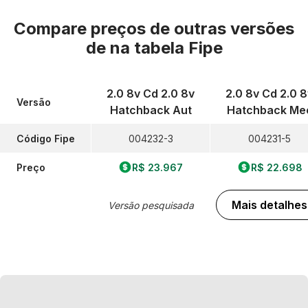
Compare preços de outras versões
de
na tabela Fipe
2.0 8v Cd 2.0 8v
2.0 8v Cd 2.0 8
Versão
Hatchback Aut
Hatchback Me
Código Fipe
004232-3
004231-5
Preço
R$ 23.967
R$ 22.698
Mais detalhes
Versão pesquisada