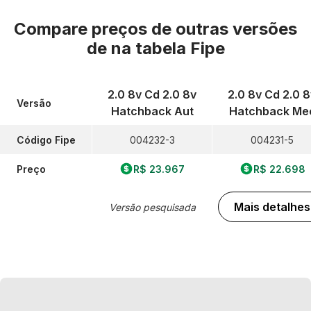
Compare preços de outras versões
de
na tabela Fipe
2.0 8v Cd 2.0 8v
2.0 8v Cd 2.0 8
Versão
Hatchback Aut
Hatchback Me
Código Fipe
004232-3
004231-5
Preço
R$ 23.967
R$ 22.698
Mais detalhes
Versão pesquisada