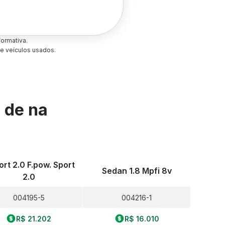
ormativa.
e veículos usados.
s de
na
ort 2.0 F.pow. Sport
Sedan 1.8 Mpfi 8v
2.0
004195-5
004216-1
R$ 21.202
R$ 16.010