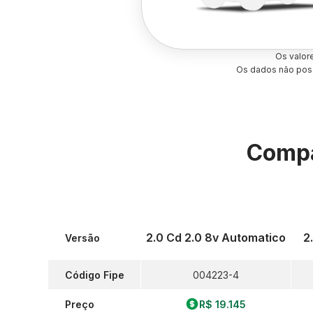
Os valor
Os dados não poss
Compa
2.0 Cd 2.0 8v Automatico
2
Versão
Código Fipe
004223-4
Preço
R$ 19.145