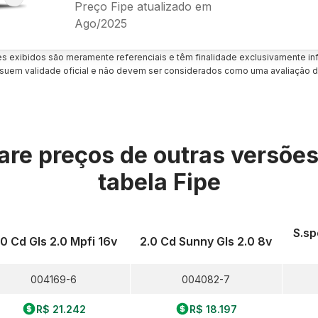
Preço Fipe atualizado em
Ago/2025
es exibidos são meramente referenciais e têm finalidade exclusivamente inf
uem validade oficial e não devem ser considerados como uma avaliação d
re preços de outras versõe
tabela Fipe
S.sp
.0 Cd Gls 2.0 Mpfi 16v
2.0 Cd Sunny Gls 2.0 8v
004169-6
004082-7
R$ 21.242
R$ 18.197