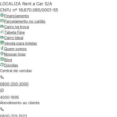
LOCALIZA Rent a Car S/A
CNPJ nº 16.670.085/0001-55
Financiamento
Parcelamento no cartão
Carro na troca
Tabela Fipe
Carro Ideal
Venda para lojistas
Quem somos
Nossas lojas
Blog
Dúvidas
Central de vendas
0800-200-2000
4000-1695
Atendimento ao cliente
0800-701-2523