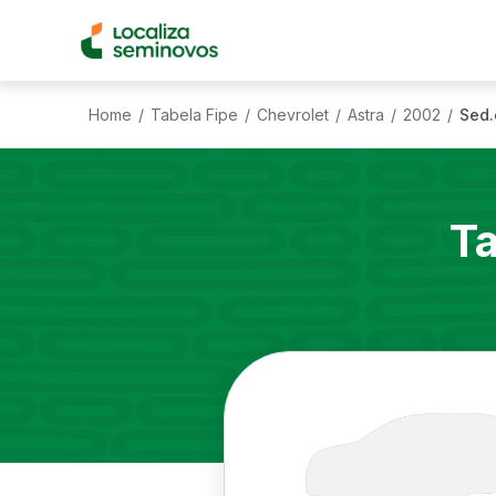
Home
Tabela Fipe
Chevrolet
Astra
2002
Sed.
/
/
/
/
/
Ta