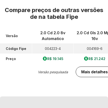
Compare preços de outras versões
de
na tabela Fipe
2.0 Cd 2.0 8v
2.0 Cd Gls 2.0 M
Versão
Automatico
16v
Código Fipe
004223-4
004169-6
Preço
R$ 19.145
R$ 21.242
Mais detalhes
Versão pesquisada