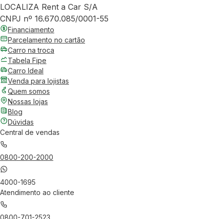
LOCALIZA Rent a Car S/A
CNPJ nº 16.670.085/0001-55
Financiamento
Parcelamento no cartão
Carro na troca
Tabela Fipe
Carro Ideal
Venda para lojistas
Quem somos
Nossas lojas
Blog
Dúvidas
Central de vendas
0800-200-2000
4000-1695
Atendimento ao cliente
0800-701-2523