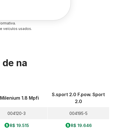
ormativa.
e veículos usados.
s de
na
S.sport 2.0 F.pow. Sport
 Milenium 1.8 Mpfi
2.0
004120-3
004195-5
R$ 19.515
R$ 19.646