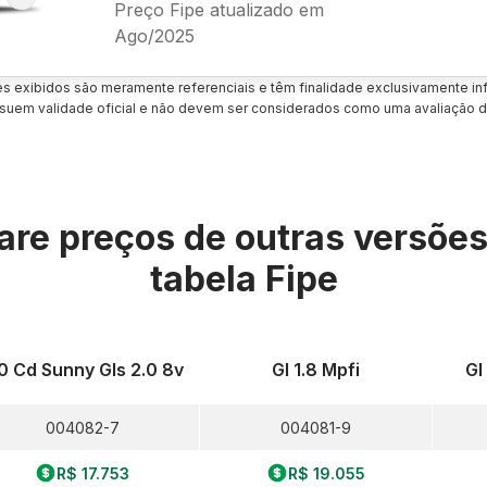
Preço Fipe atualizado em
Ago/2025
es exibidos são meramente referenciais e têm finalidade exclusivamente inf
uem validade oficial e não devem ser considerados como uma avaliação d
re preços de outras versõe
tabela Fipe
0 Cd Sunny Gls 2.0 8v
Gl 1.8 Mpfi
Gl
004082-7
004081-9
R$ 17.753
R$ 19.055