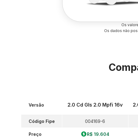
Os valor
Os dados não poss
Compa
2.0 Cd Gls 2.0 Mpfi 16v
2.
Versão
Código Fipe
004169-6
Preço
R$ 19.604