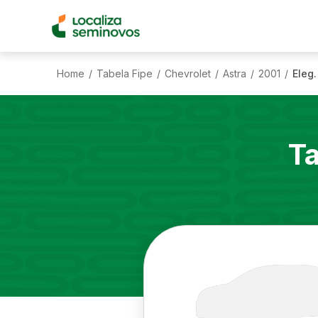
Home
Tabela Fipe
Chevrolet
Astra
2001
Eleg.
/
/
/
/
/
Ta