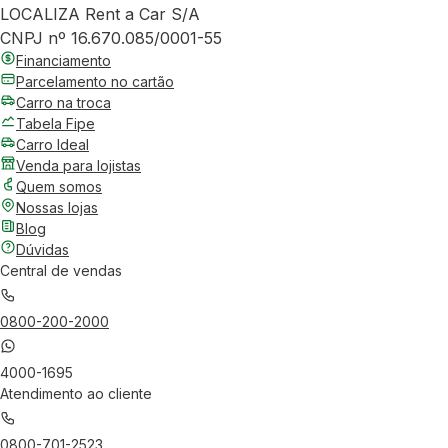
LOCALIZA Rent a Car S/A
CNPJ nº 16.670.085/0001-55
Financiamento
Parcelamento no cartão
Carro na troca
Tabela Fipe
Carro Ideal
Venda para lojistas
Quem somos
Nossas lojas
Blog
Dúvidas
Central de vendas
0800-200-2000
4000-1695
Atendimento ao cliente
0800-701-2523