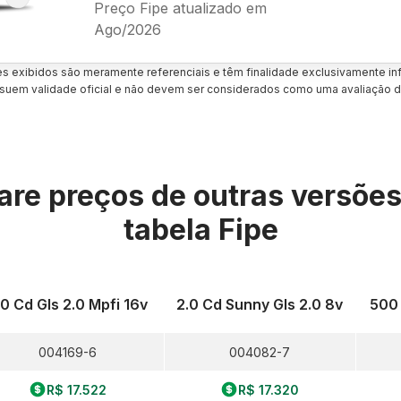
Preço Fipe atualizado em
Ago/2026
es exibidos são meramente referenciais e têm finalidade exclusivamente inf
uem validade oficial e não devem ser considerados como uma avaliação d
re preços de outras versõe
tabela Fipe
.0 Cd Gls 2.0 Mpfi 16v
2.0 Cd Sunny Gls 2.0 8v
500 
004169-6
004082-7
R$ 17.522
R$ 17.320