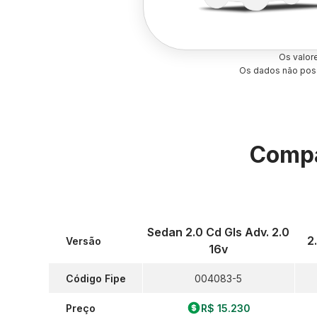
Os valor
Os dados não poss
Compa
Sedan 2.0 Cd Gls Adv. 2.0
2
Versão
16v
Código Fipe
004083-5
Preço
R$ 15.230