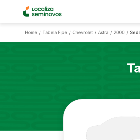
Home
Tabela Fipe
Chevrolet
Astra
2000
Seda
/
/
/
/
/
Ta