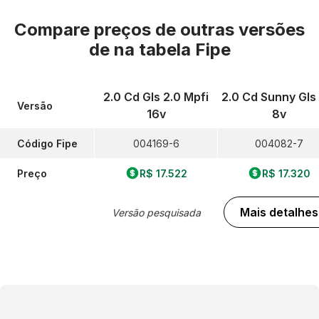
Compare preços de outras versões
de
na tabela Fipe
2.0 Cd Gls 2.0 Mpfi
2.0 Cd Sunny Gls
Versão
16v
8v
Código Fipe
004169-6
004082-7
Preço
R$ 17.522
R$ 17.320
Mais detalhes
Versão pesquisada